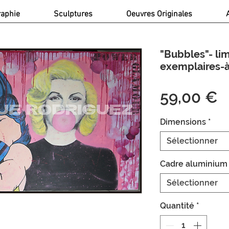
raphie
Sculptures
Oeuvres Originales
"Bubbles"- lim
exemplaires-à
P
59,00 €
Dimensions
*
Sélectionner
Cadre aluminium
Sélectionner
Quantité
*
- Détails article