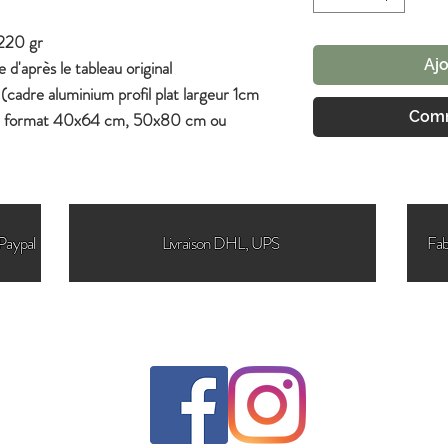
 220 gr
Ajo
e d'après le tableau original
(cadre aluminium profil plat largeur 1cm
Comm
 au format 40x64 cm, 50x80 cm ou
Paypal
Livraison DHL, UPS
Fab