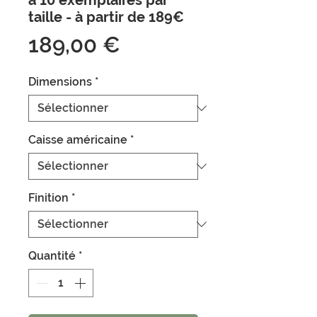
à 10 exemplaires par
taille - à partir de 189€
Prix
189,00 €
Dimensions
*
Caisse américaine
*
Finition
*
Quantité
*