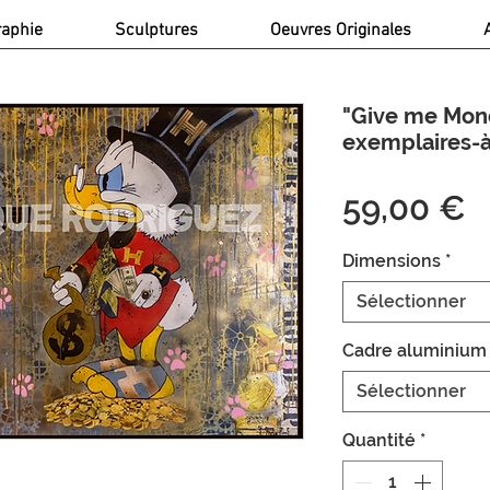
raphie
Sculptures
Oeuvres Originales
"Give me Money
exemplaires-à
P
59,00 €
Dimensions
*
Sélectionner
Cadre aluminium
Sélectionner
Quantité
*
- Détails article