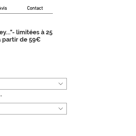
Avis
Contact
..."- limitées à 25
 partir de 59€
rix
*