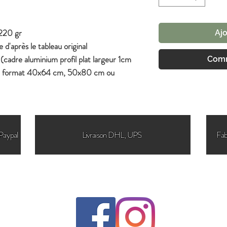
 220 gr
Ajo
e d'après le tableau original
(cadre aluminium profil plat largeur 1cm
Comm
 au format 40x64 cm, 50x80 cm ou
Paypal
Livraison DHL, UPS
Fab